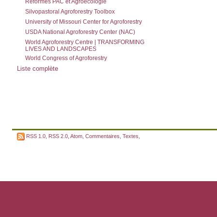
Réformes PAC et Agroécologie
Silvopastoral Agroforestry Toolbox
University of Missouri Center for Agroforestry
USDA National Agroforestry Center (NAC)
World Agroforestry Centre | TRANSFORMING
LIVES AND LANDSCAPES
World Congress of Agroforestry
Liste complète
RSS 1.0
,
RSS 2.0
,
Atom
,
Commentaires
,
Textes
,