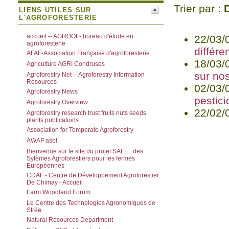
Trier par :
LIENS UTILES SUR
L'AGROFORESTERIE
accueil -- AGROOF- bureau d'étude en
22/03/
agroforesterie
différe
AFAF-Association Française d'agroforesterie
18/03/
Agriculture AGRI Condruses
sur nos
Agroforestry Net -- Agroforestry Information
Resources
02/03/
Agroforestry News
pestici
Agroforestry Overview
22/02/
Agroforestry research trust fruits nuts seeds
plants publications
Association for Temperate Agroforestry
AWAF asbl
Bienvenue sur le site du projet SAFE : des
Sytèmes Agroforestiers pour les fermes
Européennes
CDAF - Centre de Développement Agroforestier
De Chimay - Accueil
Farm Woodland Forum
Le Centre des Technologies Agronomiques de
Strée
Natural Resources Department