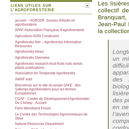
Les lisière
LIENS UTILES SUR
collectif 
L'AGROFORESTERIE
Branquart,
accueil -- AGROOF- bureau d'étude en
Jean-Paul 
agroforesterie
la collectio
AFAF-Association Française d'agroforesterie
Agriculture AGRI Condruses
Agroforestry Net -- Agroforestry Information
Resources
Long
Agroforestry News
un mi
Agroforestry Overview
Agroforestry research trust fruits nuts seeds
diffi
plants publications
appar
Association for Temperate Agroforestry
des 
AWAF asbl
biolo
Bienvenue sur le site du projet SAFE : des
Sytèmes Agroforestiers pour les fermes
lisiè
Européennes
des pi
CDAF - Centre de Développement Agroforestier
De Chimay - Accueil
en oe
Farm Woodland Forum
l’av
Le Centre des Technologies Agronomiques de
Strée
compr
Natural Resources Department
cordo